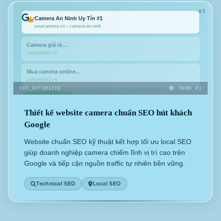
03
Camera An Ninh Uy Tín #1
yourcamera.vn › camera-an-ninh
Camera giá rẻ…
competitor1.vn
Mua camera online…
competitor2.vn
SEO_OPTIMIZED
RANK #1
+340% Traffic
Thiết kế website camera chuẩn SEO hút khách
Google
Website chuẩn SEO kỹ thuật kết hợp tối ưu local SEO
giúp doanh nghiệp camera chiếm lĩnh vị trí cao trên
Google và tiếp cận nguồn traffic tự nhiên bền vững.
Technical SEO
Local SEO