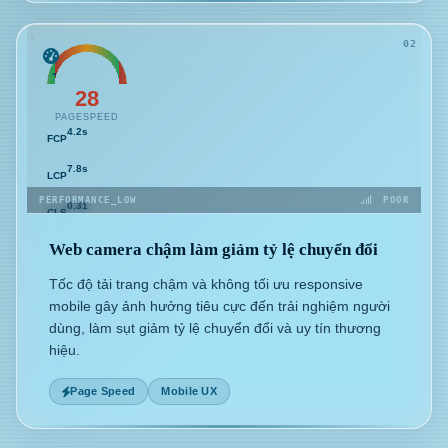
02
28
PAGESPEED
4.2s
FCP
7.8s
LCP
PERFORMANCE_LOW
POOR
0.31
CLS
Web camera chậm làm giảm tỷ lệ chuyển đổi
Tốc độ tải trang chậm và không tối ưu responsive
mobile gây ảnh hưởng tiêu cực đến trải nghiệm người
dùng, làm sụt giảm tỷ lệ chuyển đổi và uy tín thương
hiệu.
Page Speed
Mobile UX