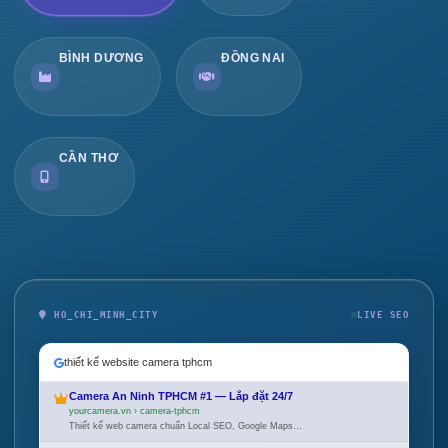
BÌNH DƯƠNG
ĐỒNG NAI
CẦN THƠ
HO_CHI_MINH_CITY
LIVE SEO
thiết kế website camera tphcm
Camera An Ninh TPHCM #1 — Lắp đặt 24/7
yourcamera.vn › camera-tphcm
Thiết kế web camera chuẩn Local SEO, Google Maps…