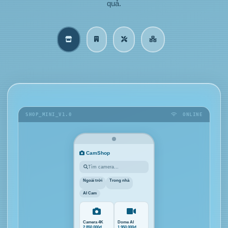
quả.
SHOP_MINI_V1.0
ONLINE
CamShop
Tìm camera…
Ngoài trời
Trong nhà
AI Cam
Camera 4K
Dome AI
2.850.000đ
1.950.000đ