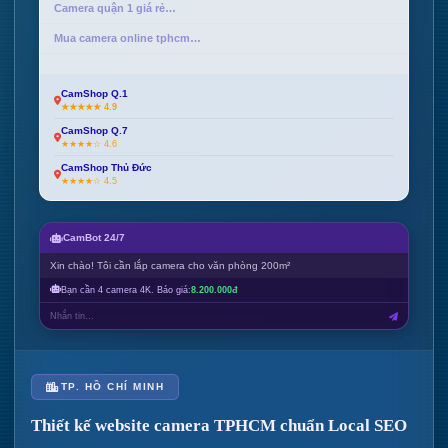
Camera quận 1 giá rẻ…
Mua camera online tphcm…
CamShop Q.1
★★★★★ 4.9
CamShop Q.7
★★★★☆ 4.6
CamShop Thủ Đức
★★★★☆ 4.5
CamBot 24/7
Xin chào! Tôi cần lắp camera cho văn phòng 200m²
Bạn cần 4 camera 4K. Báo giá:
8.200.000đ
Nhắn tin…
TP. HỒ CHÍ MINH
Thiết kế website camera TPHCM chuẩn Local SEO