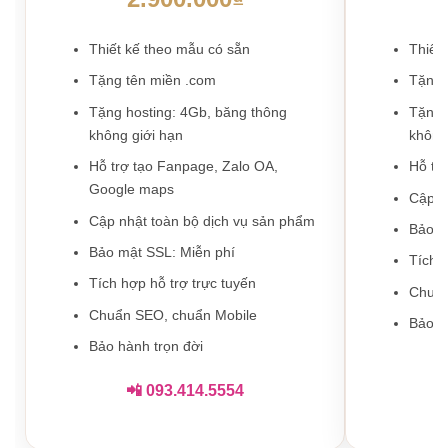
Thiết kế theo mẫu có sẵn
Thiết
Tặng tên miền .com
Tặng 
Tặng hosting: 4Gb, băng thông
Tặng 
không giới hạn
không
Hỗ trợ tạo Fanpage, Zalo OA,
Hỗ tr
Google maps
Cập n
Cập nhật toàn bộ dịch vụ sản phẩm
Bảo m
Bảo mật SSL: Miễn phí
Tích 
Tích hợp hỗ trợ trực tuyến
Chuẩn
Chuẩn SEO, chuẩn Mobile
Bảo h
Bảo hành trọn đời
📲 093.414.5554