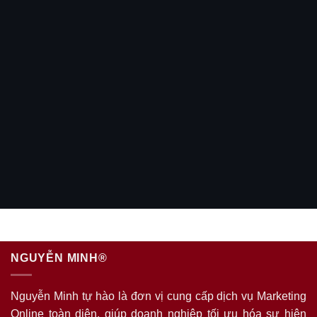
Tặng
tên miền .com & hosting tốc đỗ cao
Tư vấn miễn phí
📋 Xem bảng giá chi tiết
NGUYỄN MINH®
Nguyễn Minh tự hào là đơn vị cung cấp dịch vụ Marketing
Online toàn diện, giúp doanh nghiệp tối ưu hóa sự hiện