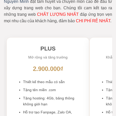
Nguyễn Minh
đặt tâm huyết và chuyên môn cao để đầu tư
xây dựng trang web cho bạn. Chúng tôi cam kết tạo ra
những trang web
CHẤT LƯỢNG NHẤT
đáp ứng trọn vẹn
mọi nhu cầu của khách hàng, đảm bảo
CHI PHÍ RẺ NHẤT
.
PLUS
Mở rộng và tăng trưởng
Khẳng 
2.900.000₫
Thiết kế theo mẫu có sẵn
Thiết
Tặng tên miền .com
Tặng 
Tặng hosting: 4Gb, băng thông
Tặng 
không giới hạn
không
Hỗ trợ tạo Fanpage, Zalo OA,
Hỗ tr