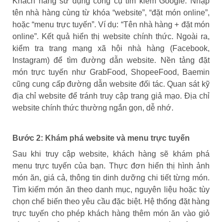
Khách hàng sử dụng công cụ tìm kiếm Google. Nhập
tên nhà hàng cùng từ khóa “website”, “đặt món online”,
hoặc “menu trực tuyến”. Ví dụ: “Tên nhà hàng + đặt món
online”. Kết quả hiển thị website chính thức. Ngoài ra,
kiểm tra trang mạng xã hội nhà hàng (Facebook,
Instagram) để tìm đường dẫn website. Nền tảng đặt
món trực tuyến như GrabFood, ShopeeFood, Baemin
cũng cung cấp đường dẫn website đối tác. Quan sát kỹ
địa chỉ website để tránh truy cập trang giả mạo. Địa chỉ
website chính thức thường ngắn gọn, dễ nhớ.
Bước 2: Khám phá website và menu trực tuyến
Sau khi truy cập website, khách hàng sẽ khám phá
menu trực tuyến của bạn. Thực đơn hiển thị hình ảnh
món ăn, giá cả, thông tin dinh dưỡng chi tiết từng món.
Tìm kiếm món ăn theo danh mục, nguyên liệu hoặc tùy
chọn chế biến theo yêu cầu đặc biệt. Hệ thống đặt hàng
trực tuyến cho phép khách hàng thêm món ăn vào giỏ