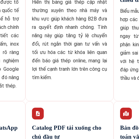
 được tổ
Hiển thị bảng giá thép cập nhật
n quốc tế
thường xuyên theo nhà máy và
Biểu mẫu
ể hỗ trợ
khu vực giúp khách hàng B2B đưa
hợp các 
ách chính
ra quyết định nhanh chóng. Tính
giúp th
 tiết các
năng này giúp tăng tỷ lệ chuyển
ngay từ
ấm, inox
đổi, rút ngắn thời gian tư vấn và
phận ki
 rõ ràng
tối ưu hóa các từ khóa liên quan
giảm sa
i nghiệm
đến báo giá thép online, mang lại
với hệ 
p Google
lợi thế cạnh tranh lớn trên công cụ
đáp ứng
ừ đó nâng
tìm kiếm.
thầu và 
ắt thép.
hatsApp
Catalog PDF tải xuống cho
Bản đồ
chủ đầu tư
toán v