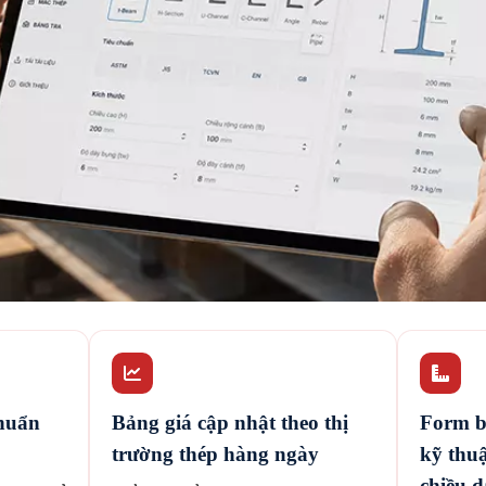
chuẩn
Bảng giá cập nhật theo thị
Form b
trường thép hàng ngày
kỹ thu
chiều d