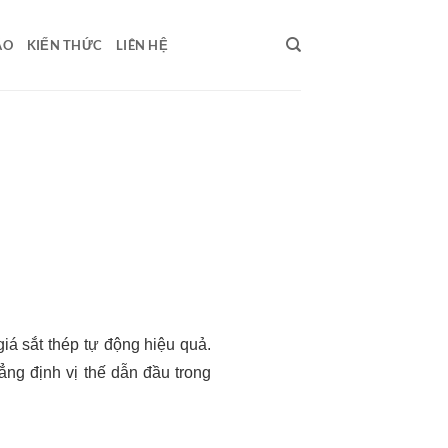
ÁO
KIẾN THỨC
LIÊN HỆ
iá sắt thép tự động hiệu quả.
ng định vị thế dẫn đầu trong