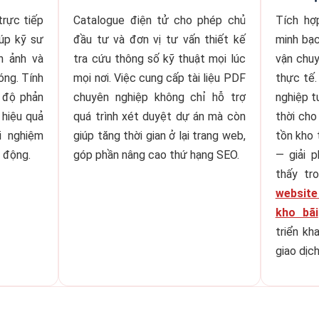
trực tiếp
Catalogue điện tử cho phép chủ
Tích hợ
iúp kỹ sư
đầu tư và đơn vị tư vấn thiết kế
minh bạc
h ảnh và
tra cứu thông số kỹ thuật mọi lúc
vận chu
óng. Tính
mọi nơi. Việc cung cấp tài liệu PDF
thực tế.
 độ phản
chuyên nghiệp không chỉ hỗ trợ
nghiệp t
 hiệu quả
quá trình xét duyệt dự án mà còn
thời cho
i nghiệm
giúp tăng thời gian ở lại trang web,
tồn kho 
i động.
góp phần nâng cao thứ hạng SEO.
— giải 
thấy t
websit
kho bãi
triển kha
giao dịch