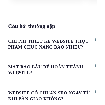
Câu hỏi thường gặp
CHI PHÍ THIẾT KẾ WEBSITE THỰC
PHẨM CHỨC NĂNG BAO NHIÊU?
Mức giá phụ thuộc vào quy mô tính năng thương
MẤT BAO LÂU ĐỂ HOÀN THÀNH
mại điện tử, mức độ tối ưu SEO và các công cụ
WEBSITE?
quản lý chuyên sâu cho ngành dược phẩm.
Thời gian hoàn thiện thường kéo dài từ 2 đến 8
WEBSITE CÓ CHUẨN SEO NGAY TỪ
tuần tùy thuộc vào khối lượng sản phẩm, độ phức
KHI BÀN GIAO KHÔNG?
tạp của giao diện và yêu cầu tích hợp hệ thống.