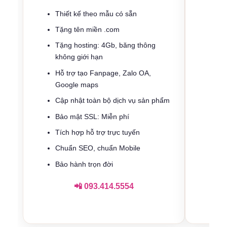
Thiết kế theo mẫu có sẵn
Th
Tặng tên miền .com
Tặ
Tặng hosting: 4Gb, băng thông
Tặ
không giới hạn
kh
Hỗ trợ tạo Fanpage, Zalo OA,
Hỗ
Google maps
Cậ
Cập nhật toàn bộ dịch vụ sản phẩm
Bả
Bảo mật SSL: Miễn phí
Tí
Tích hợp hỗ trợ trực tuyến
Ch
Chuẩn SEO, chuẩn Mobile
Bả
Bảo hành trọn đời
📲 093.414.5554