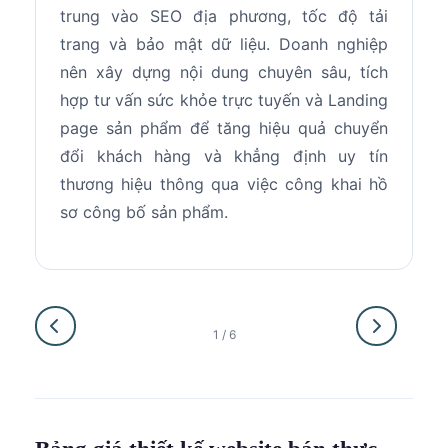
trung vào SEO địa phương, tốc độ tải
w
trang và bảo mật dữ liệu. Doanh nghiệp
v
nên xây dựng nội dung chuyên sâu, tích
n
hợp tư vấn sức khỏe trực tuyến và Landing
n
page sản phẩm để tăng hiệu quả chuyển
t
đổi khách hàng và khẳng định uy tín
n
thương hiệu thông qua việc công khai hồ
t
sơ công bố sản phẩm.
h
1 / 6