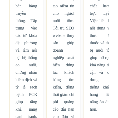
bán hàng
tạo niềm tin
chất lượng
truyền
cho người
trực tuyến.
thống. Tập
nuôi tôm.
Việc liên kết
trung vào
Tối ưu SEO
nội dung với
các từ khóa
website thủy
thức ăn,
địa phương
sản giúp
thuốc và thiết
và làm nổi
doanh
bị nuôi tôm
bật hệ thống
nghiệp xuất
giúp mở rộng
ao nuôi,
hiện đúng
khả năng tiếp
chứng nhận
lúc khách
cận và xây
kiểm dịch và
hàng tìm
dựng hệ
tỷ lệ sạch
kiếm, đồng
thống khách
bệnh PCR
thời giảm chi
hàng tiềm
giúp tăng
phí quảng
năng ổn định
khả năng
cáo dài hạn
hơn.
cạnh tranh,
cho đơn vị