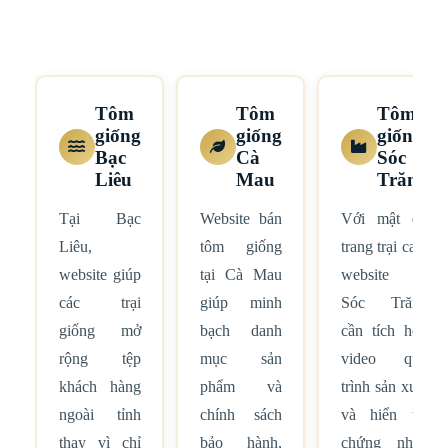
Tôm
Tôm
Tôm
giống
giống
giống
Bạc
Cà
Sóc
Liêu
Mau
Trăng
Tại Bạc
Website bán
Với mật độ
Liêu,
tôm giống
trang trại cao,
website giúp
tại Cà Mau
website tại
các trại
giúp minh
Sóc Trăng
giống mở
bạch danh
cần tích hợp
rộng tệp
mục sản
video quy
khách hàng
phẩm và
trình sản xuất
ngoài tỉnh
chính sách
và hiển thị
thay vì chỉ
bảo hành,
chứng nhận