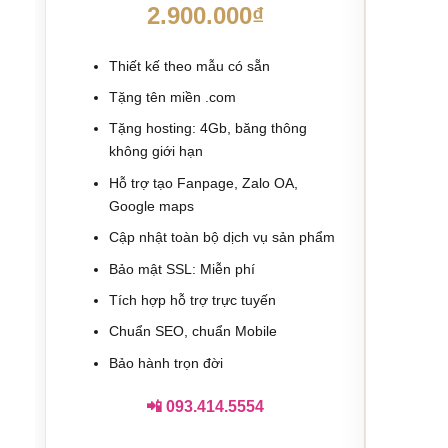
2.900.000₫
Thiết kế theo mẫu có sẵn
Th
Tặng tên miền .com
Tặ
Tặng hosting: 4Gb, băng thông
Tặ
không giới hạn
kh
Hỗ trợ tạo Fanpage, Zalo OA,
Hỗ
Google maps
Cậ
Cập nhật toàn bộ dịch vụ sản phẩm
Bả
Bảo mật SSL: Miễn phí
Tí
Tích hợp hỗ trợ trực tuyến
Ch
Chuẩn SEO, chuẩn Mobile
Bả
Bảo hành trọn đời
📲 093.414.5554