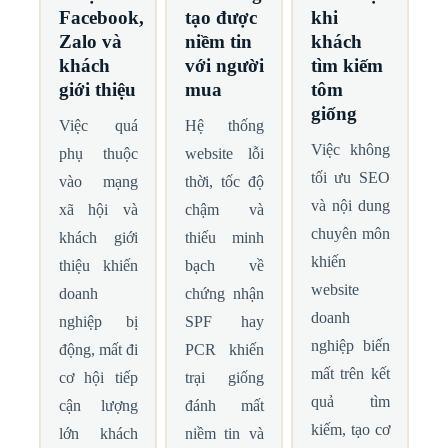
Facebook,
tạo được
khi
Zalo và
niềm tin
khách
khách
với người
tìm kiếm
giới thiệu
mua
tôm
giống
Việc quá
Hệ thống
Việc không
phụ thuộc
website lỗi
tối ưu SEO
vào mạng
thời, tốc độ
và nội dung
xã hội và
chậm và
chuyên môn
khách giới
thiếu minh
khiến
thiệu khiến
bạch về
website
doanh
chứng nhận
doanh
nghiệp bị
SPF hay
nghiệp biến
động, mất đi
PCR khiến
mất trên kết
cơ hội tiếp
trại giống
quả tìm
cận lượng
đánh mất
kiếm, tạo cơ
lớn khách
niềm tin và