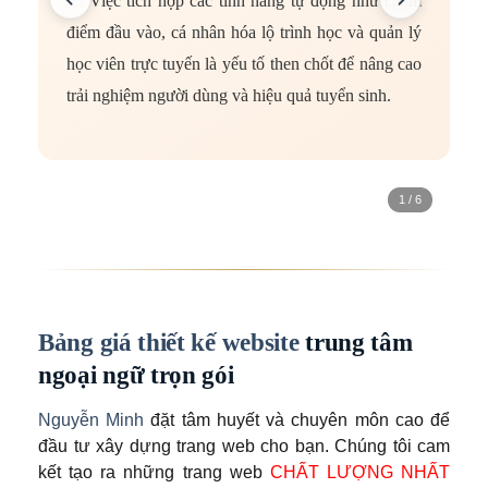
tế. Việc tích hợp các tính năng tự động như chấm
s
điểm đầu vào, cá nhân hóa lộ trình học và quản lý
t
học viên trực tuyến là yếu tố then chốt để nâng cao
v
trải nghiệm người dùng và hiệu quả tuyển sinh.
c
1 / 6
Bảng giá thiết kế website
trung tâm
ngoại ngữ trọn gói
Nguyễn Minh
đặt tâm huyết và chuyên môn cao để
đầu tư xây dựng trang web cho bạn. Chúng tôi cam
kết tạo ra những trang web
CHẤT LƯỢNG NHẤT