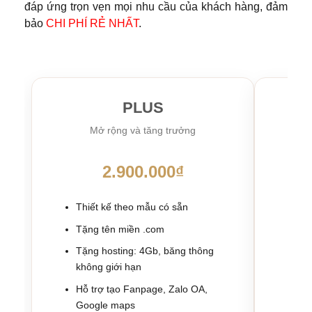
đáp ứng trọn vẹn mọi nhu cầu của khách hàng, đảm
bảo
CHI PHÍ RẺ NHẤT
.
PLUS
Mở rộng và tăng trưởng
Kh
2.900.000₫
Thiết kế theo mẫu có sẵn
Th
Tặng tên miền .com
Tặ
Tặng hosting: 4Gb, băng thông
Tặ
không giới hạn
kh
Hỗ trợ tạo Fanpage, Zalo OA,
Hỗ
Google maps
Cậ