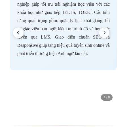
nghiệp giúp tối ưu trải nghiệm học viên với các
v
khóa học như giao tiếp, IELTS, TOEIC. Các tính
đ
năng quan trọng gồm: quản lý lịch khai giảng, hồ
g
sơ giáo viên bản ngữ, kiểm tra trình độ và học trực
g
tuyến qua LMS. Giao diện chuẩn SEO và
q
Responsive giúp tăng hiệu quả tuyển sinh online và
t
phát triển thương hiệu Anh ngữ lâu dài.
1 / 8