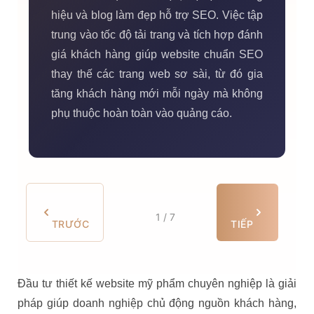
hiệu và blog làm đẹp hỗ trợ SEO. Việc tập
trung vào tốc độ tải trang và tích hợp đánh
giá khách hàng giúp website chuẩn SEO
thay thế các trang web sơ sài, từ đó gia
tăng khách hàng mới mỗi ngày mà không
phụ thuộc hoàn toàn vào quảng cáo.
1 / 7
TRƯỚC
TIẾP
Đầu tư thiết kế website mỹ phẩm chuyên nghiệp là giải
pháp giúp doanh nghiệp chủ động nguồn khách hàng,