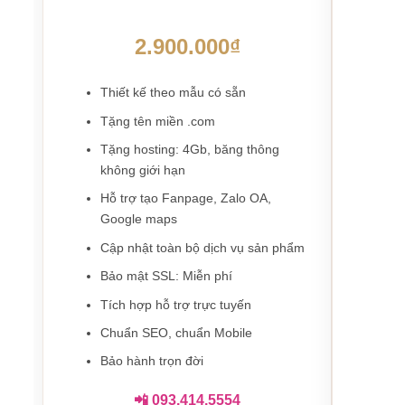
2.900.000₫
Thiết kế theo mẫu có sẵn
Th
Tặng tên miền .com
Tặ
Tặng hosting: 4Gb, băng thông
Tặ
không giới hạn
kh
Hỗ trợ tạo Fanpage, Zalo OA,
Hỗ
Google maps
Cậ
Cập nhật toàn bộ dịch vụ sản phẩm
Bả
Bảo mật SSL: Miễn phí
Tí
Tích hợp hỗ trợ trực tuyến
Ch
Chuẩn SEO, chuẩn Mobile
Bả
Bảo hành trọn đời
📲 093.414.5554