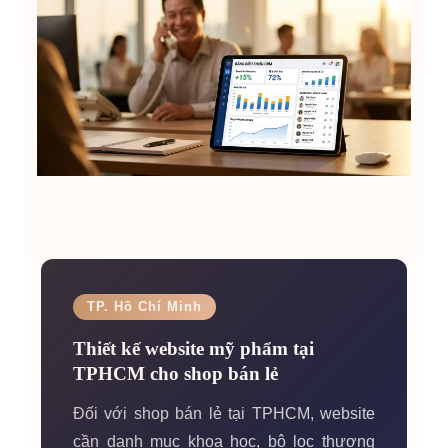
TP. Hồ Chí Minh
Thiết kế website mỹ phẩm tại
TPHCM cho shop bán lẻ
Đối với shop bán lẻ tại TPHCM, website
cần danh mục khoa học, bộ lọc thương