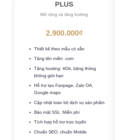
PLUS
Mở rộng và tăng trưởng
Kh
2.900.000₫
Thiết kế theo mẫu có sẵn
Th
Tặng tên miền .com
Tặ
Tặng hosting: 4Gb, băng thông
Tặ
không giới hạn
kh
Hỗ trợ tạo Fanpage, Zalo OA,
Hỗ
Google maps
Cậ
Cập nhật toàn bộ dịch vụ sản phẩm
Bả
Bảo mật SSL: Miễn phí
Tí
Tích hợp hỗ trợ trực tuyến
Ch
Chuẩn SEO, chuẩn Mobile
Bả